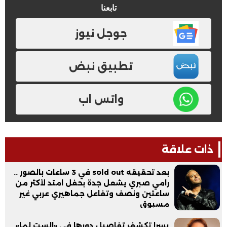
تابعنا
جوجل نيوز
تطبيق نبض
واتس اب
ذات علاقة
بعد تحقيقه sold out في 3 ساعات بالصور ..
رامي صبري يشعل جدة بحفل امتد لأكثر من
ساعتين ونصف وتفاعل جماهيري عربي غير
مسبوق
يسرا تكشف تفاصيل دورها في «الست لما»