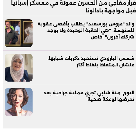
قرار مفاجئ من الحسين عموتة في معسكر إسبانيا
قبل مواجهة بادالونا
والد "عروس بورسعيد" يطالب بأقصى عقوبة
للمتهمة: "هي الجانية الوحيدة ولا يوجد
شركاء آخرون" |خاص
شمس البارودي تستعيد ذكريات شبابها:
علشان المتغاظ يتغاظ أكتر
اليوم..منة شلبي تجري عملية جراحية بعد
تعرضها لوعكة صحية