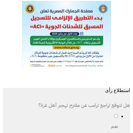
استطلاع رأى
هل تتوقع تراجع ترامب عن مقترح تهجير أهل غزة؟
نعم