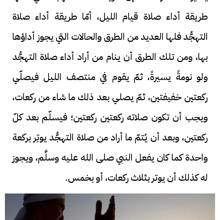
طريقة أداء صلاة قيام الليل، أمّا طريقة أداء صلاة
التهجُّد فلها العديد من الطرق والحالات التي يجوز أداؤها
بها، ومن تلك الطرق أن ينام من أراد أداء صلاة التهجُّد
ولو نومةً يسيرةً، ثمّ يقوم في منتصف الليل فيصلّي
ركعتين خفيفتين، ثمّ يصلي بعد ذلك ما شاء من ركعات،
ويجب أن تكون صلاته ركعتين ركعتين؛ فيسلّم بعد كلّ
ركعتين، وبعد أن يُتمّ ما أراد من صلاة التهجُّد يوتِر بركعة
واحدة كما كان يفعل النبي صلى الله عليه وسلَّم، ويجوز
له كذلك أن يوتر بثلاث ركعات، أو بخمس.