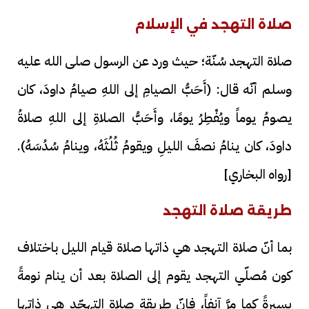
صلاة التهجد في الإسلام
صلاة التهجد سُنّة؛ حيث ورد عن الرسول صلى الله عليه
وسلم أنّه قال: (أَحَبُّ الصيامِ إلى اللهِ صيامُ داودَ، كان
يصومُ يوماً ويُفْطِرُ يومًا، وأَحَبُّ الصلاةِ إلى اللهِ صلاةُ
داودَ، كان ينامُ نصفَ الليلِ ويقومُ ثُلُثَهُ، وينامُ سُدُسَهُ).
[رواه البخاري]
طريقة صلاة التهجد
بما أنّ صلاة التهجد هي ذاتها صلاة قيام الليل باختلاف
كون مُصلّي التهجد يقوم إلى الصلاة بعد أن ينام نومةً
يسيرةً كما مرَّ آنفاً، فإنّ طريقة صلاة التهجّد هي ذاتها