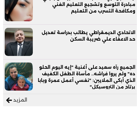
مبادرة التوسع وتشجيع التعليم الفني
ومكافحة التسرب من التعليم
الاتحادي الديمقراطي يطالب بدراسة تعديل
حد الاعفاء علي ضريبة السكن
الجميع رآه سعيد على أغنية "إيه اليوم الحلو
ده" ولم يروا فراشه.. مأساة الطفل الكفيف
الذي أبكى الملايين: "نفسي أعمل عمرة وبابا
يرتاح من التروسيكل"
المزيد