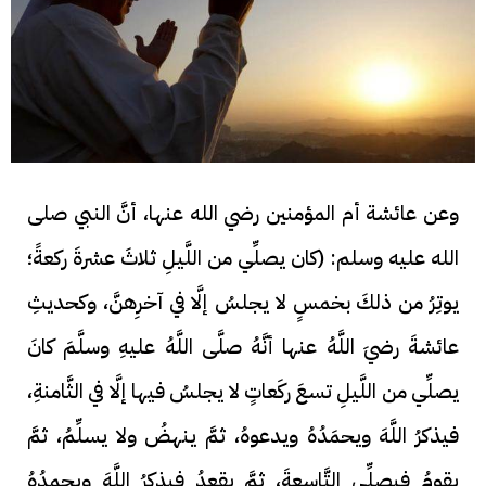
وعن عائشة أم المؤمنين رضي الله عنها، أنَّ النبي صلى
الله عليه وسلم: (كان يصلِّي من اللَّيلِ ثلاثَ عشرةَ ركعةً؛
يوتِرُ من ذلكَ بخمسٍ لا يجلسُ إلَّا في آخرِهنَّ، وكحديثِ
عائشةَ رضيَ اللَّهُ عنها أنَّهُ صلَّى اللَّهُ عليهِ وسلَّمَ كانَ
يصلِّي من اللَّيلِ تسعَ ركَعاتٍ لا يجلسُ فيها إلَّا في الثَّامنةِ،
فيذكرُ اللَّهَ ويحمَدُهُ ويدعوهُ، ثمَّ ينهضُ ولا يسلِّمُ، ثمَّ
يقومُ فيصلِّي التَّاسعةَ، ثمَّ يقعدُ فيذكرُ اللَّهَ ويحمدُهُ