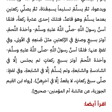
ويدعوهُ، ثمَّ يسلِّمُ تسليماً يسمِعُناهُ، ثمَّ يصلِّي ركعتينِ
بعدما يسلِّمُ وهوَ قاعدٌ، فتلكَ إحدى عشرةَ ركعةً، فلمَّا
أسنَّ رسولُ اللَّهِ -صلَّى اللَّهُ عليهِ وسلَّمَ- وأخذهُ اللَّحمُ،
أوترَ بسبعٍ وصنعَ في الرَّكعتينِ مثلَ صُنعِهِ في الأولى، وفي
لفظٍ عنها: فلمَّا أسنَّ رسولُ اللَّهِ -صلَّى اللَّهُ عليهِ وسلَّمَ-
وأخذهُ اللَّحمُ أوترَ بسبعِ ركعاتٍ لم يجلس إلَّا في
السَّادسةِ والسَّابعةِ، ولم يُسلِّمْ إلَّا في السَّابعةِ، وفي لفظٍ:
صلَّى سبعَ ركعاتٍ، لا يقعدُ إلَّا في آخرِهنَّ). [رواه ابن القيم
الجوزية، عن عائشة أم المؤمنين- صحيح].
اقرأ أيضا: