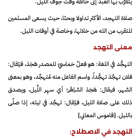
يتقرَّب بها العبد إلى خالقه وقت جوف الليل.
صلاة التهجد، الأكثر تداولا وبحثا، حيث يسعى المسلمين
للتقرب من الله من خلالها، وخاصة في أوقات الليل.
معنى التهجد
التهجُّد في اللغة: هو فعلٌ خماسيّ للمصدر هَجَدَ، فيُقال:
فلان تهجَّدَ تهجُّداً، واسم الفاعل منه مُتهجِّد، وهو بمعنى
السَّهر، فيقال: هَجَدَ السَّاِهُر؛ أي سهِر اللَّيل، ويصدق
ذلك على صلاة الليل، فيُقال: تهجَّد في ليله، إذا صلّى
بالليل. [قاموس المعاني]
التهجد في الاصطلاح: