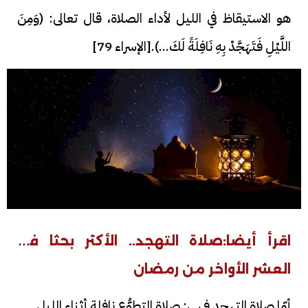
هو الاستيقاظ في الليل لأداء الصلاة، قال تعالى: (وَمِنَ
اللَّيْلِ فَتَهَجَّدْ بِهِ نَافِلَةً لَكَ...).[الإسراء 79]
اقرأ أيضا:
صلاة التهجد.. الأكثر بحثا في
العشر الأواخر من رمضان
أمّا صلاة التهجد فهي: صلاة التطوُّع نافلة أثناء الليل.