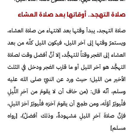
صلاة التهجد.. أوقاتها بعد صلاة العشاء
صلاة التهجد، يبدأ وقتها بعد الانتهاء من صلاة العشاء،
ويستمرّ وقتها إلى آخر الليل، فيكون الليل كلّه من بعد
العشاء إلى الفجر وقتاً للتهجُّد، إلا أنَّ أفضل وقت لصلاة
التهجُّد هو آخر الليل أو ما قارب الفجر ودخل في الثلث
الأخير من الليل؛ حيث ورد عن النبيّ صلى الله عليه
وسلم، أنّه قال: (من خاف أن لا يقومَ من آخرِ اللَّيلِ
فلْيوتِرْ أوّلَه، ومن طمِع أن يقومَ آخرَه فلْيوتِرْ آخرَ الليلِ،
فإنَّ صلاةَ آخرِ الليلِ مَشهودةٌ، وذلك أفضلُ)، [رواه
مسلم]