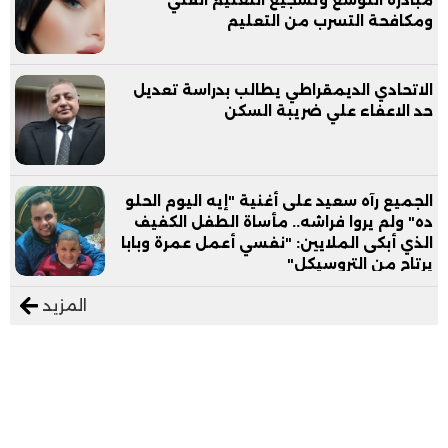
ومكافحة التسرب من التعليم
الاتحادي الديمقراطي يطالب بدراسة تعديل
حد الاعفاء علي ضريبة السكن
الجميع رآه سعيد على أغنية "إيه اليوم الحلو
ده" ولم يروا فراشه.. مأساة الطفل الكفيف
الذي أبكى الملايين: "نفسي أعمل عمرة وبابا
يرتاح من التروسيكل"
المزيد