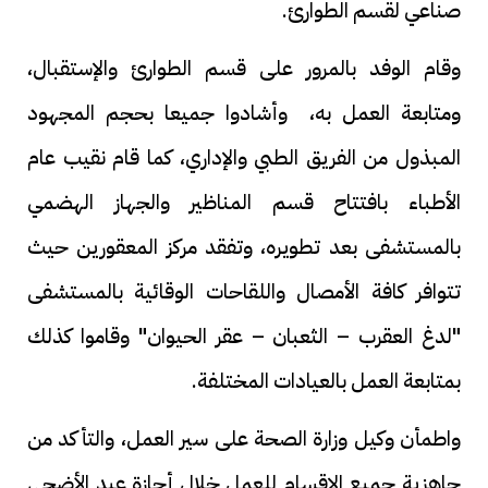
صناعي لقسم الطوارئ.
وقام الوفد بالمرور على قسم الطوارئ والإستقبال،
ومتابعة العمل به، وأشادوا جميعا بحجم المجهود
المبذول من الفريق الطبي والإداري، كما قام نقيب عام
الأطباء بافتتاح قسم المناظير والجهاز الهضمي
بالمستشفى بعد تطويره، وتفقد مركز المعقورين حيث
تتوافر كافة الأمصال واللقاحات الوقائية بالمستشفى
"لدغ العقرب – الثعبان – عقر الحيوان" وقاموا كذلك
بمتابعة العمل بالعيادات المختلفة.
واطمأن وكيل وزارة الصحة على سير العمل، والتأكد من
جاهزية جميع الاقسام للعمل خلال أجازة عيد الأضحى