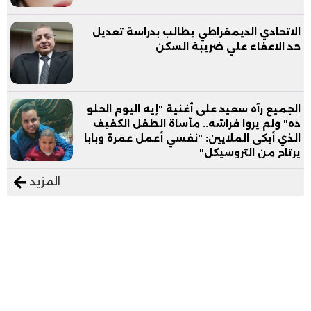
الاتحادي الديمقراطي يطالب بدراسة تعديل
حد الاعفاء علي ضريبة السكن
الجميع رآه سعيد على أغنية "إيه اليوم الحلو
ده" ولم يروا فراشه.. مأساة الطفل الكفيف
الذي أبكى الملايين: "نفسي أعمل عمرة وبابا
يرتاح من التروسيكل"
المزيد