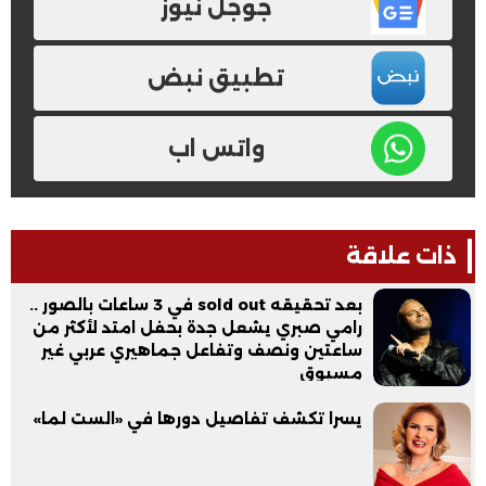
جوجل نيوز
تطبيق نبض
واتس اب
ذات علاقة
بعد تحقيقه sold out في 3 ساعات بالصور ..
رامي صبري يشعل جدة بحفل امتد لأكثر من
ساعتين ونصف وتفاعل جماهيري عربي غير
مسبوق
يسرا تكشف تفاصيل دورها في «الست لما»