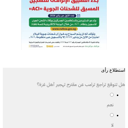
استطلاع رأى
هل تتوقع تراجع ترامب عن مقترح تهجير أهل غزة؟
نعم
لا