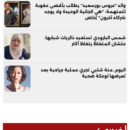
والد "عروس بورسعيد" يطالب بأقصى عقوبة
للمتهمة: "هي الجانية الوحيدة ولا يوجد
شركاء آخرون" |خاص
شمس البارودي تستعيد ذكريات شبابها:
علشان المتغاظ يتغاظ أكتر
اليوم..منة شلبي تجري عملية جراحية بعد
تعرضها لوعكة صحية