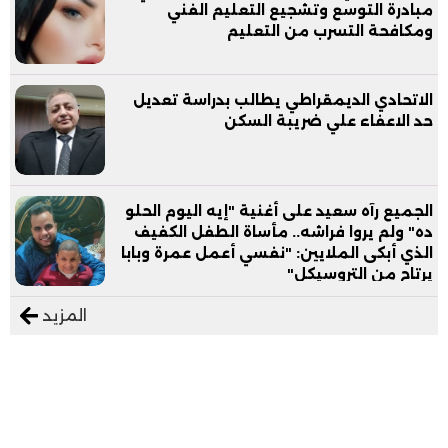
مبادرة التوسع وتشجيع التعليم الفني
ومكافحة التسرب من التعليم
الاتحادي الديمقراطي يطالب بدراسة تعديل
حد الاعفاء علي ضريبة السكن
الجميع رآه سعيد على أغنية "إيه اليوم الحلو
ده" ولم يروا فراشه.. مأساة الطفل الكفيف
الذي أبكى الملايين: "نفسي أعمل عمرة وبابا
يرتاح من التروسيكل"
المزيد