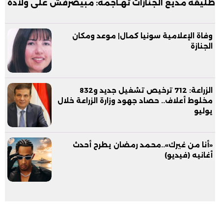
طليقة مذيع الجنازات تهـاجمه: مبيصرفش على ولاده
وفاة الإعلامية سونيا كمال| موعد ومكان
الجنازة
الزراعة: 712 ترخيص تشغيل جديد و832
مخلوط أعلاف.. حصاد جهود وزارة الزراعة خلال
يوليو
«أنا من غيرك»..محمد رمضان يطرح أحدث
أغانيه (فيديو)