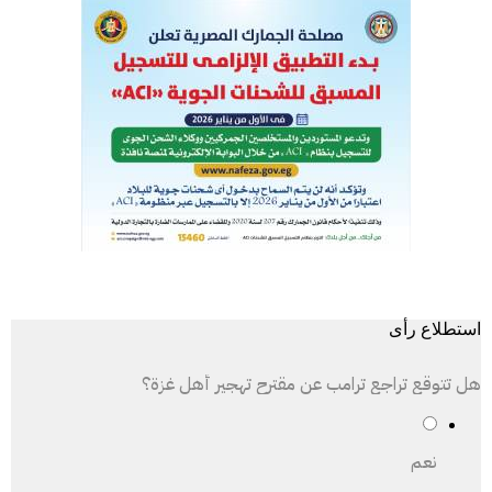
استطلاع رأى
هل تتوقع تراجع ترامب عن مقترح تهجير أهل غزة؟
نعم