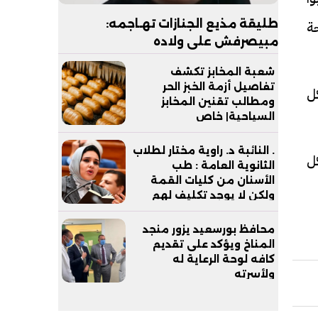
ة
طليقة مذيع الجنازات تهـاجمه:
مبيصرفش على ولاده
شعبة المخابز تكشف
تفاصيل أزمة الخبز الحر
ل
ومطالب تقنين المخابز
السياحية| خاص
. النائبة د. راوية مختار لطلاب
كل
الثانوية العامة : طب
الأسنان من كليات القمة
ولكن لا يوجد تكليف لهم
بعد التخرج
محافظ بورسعيد يزور منجد
المناخ ويؤكد على تقديم
كافه لوحة الرعاية له
ولأسرته