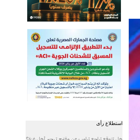
استطلاع رأى
هل تتوقع تراجع ترامب عن مقترح تهجير أهل غزة؟