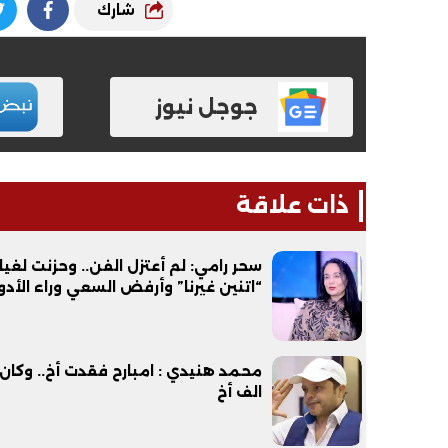
شارك
جوجل نيوز
فيديو
فيديو
ذات علاقة
سحر رامي: لم أعتزل الفن.. وحزنت لغيا
“اتنين غيرنا” وأرفض السعي وراء الأدوا
الوداع الأخير.. دفن جثامين الضحايا
افتتاح أكبر صر
الأربعة بقرية السعدية في الفيوم
مليون جنيه
محمد هنيدي : امبارح فقدت أخ.. وكان 
الف أخ