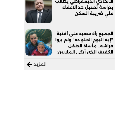
الاتحادي الديمقراطي يطالب
بدراسة تعديل حد الاعفاء
علي ضريبة السكن
الجميع رآه سعيد على أغنية
"إيه اليوم الحلو ده" ولم يروا
فراشه.. مأساة الطفل
الكفيف الذي أبكى الملايين:
"نفسي أعمل عمرة وبابا
المزيد
يرتاح من التروسيكل"