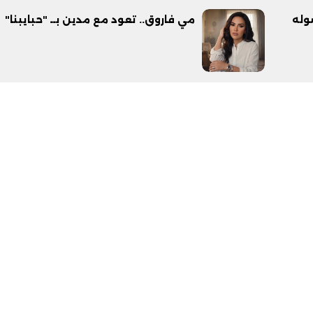
وله
مي فاروق.. تعود مع مدين بــ "حبايبنا"