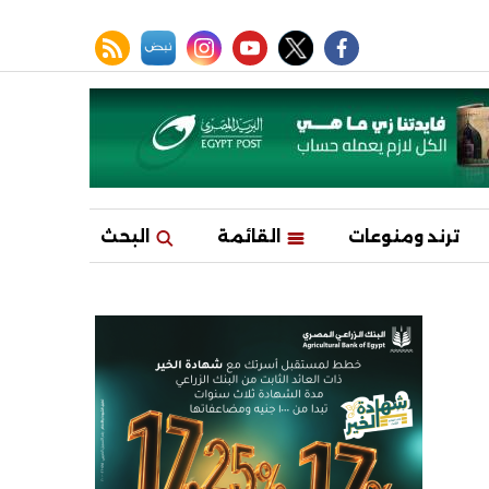
facebook
twitter
youtube
نبض
instagram
rss feed
ترند ومنوعات
القائمة
البحث