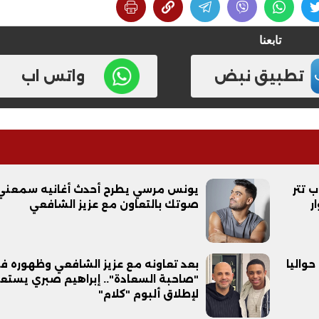
تابعنا
تطبيق نبض
واتس اب
فيديو
ب تتر
يونس مرسي يطرح أحدث أغانيه سمعني
ر
صوتك بالتعاون مع عزيز الشافعي
ح ديني في القوصية..
ابني بطل وفخورة بيه.. أول ظهور 
تحفة معمارية بتكلفة تجاوزت 20
عماد سائق التريلا مع والدته بعد
تصدره التريند| فيديو
حواليا
بعد تعاونه مع عزيز الشافعي وظهوره ف
"صاحبة السعادة".. إبراهيم صبري يستع
لإطلاق ألبوم "كلام"