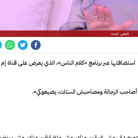
فيفي عبده
 استضافتها عبر برنامج «كلام الناس»، الذي يعرض على قناة إم 
ًا، أصاحب الرجالة ومصاحبش الستات، يضيعوكي».
اهم صدق، مش غيرانين منك، مش متضايقين منك، مش بينخربو