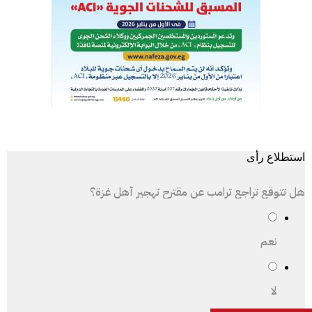
استطلاع رأى
هل تتوقع تراجع ترامب عن مقترح تهجير أهل غزة؟
نعم
لا