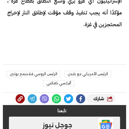
الإسرائيليون أي غزو بري واسع النطاق بقطاع غزة"،
مؤكدًا أنه يجب تنفيذ وقف مؤقت لإطلاق النار لإخراج
المحتجزين في غزة.
الرئيس الأمريكي جو بايدن
الرئيس الروسي فلاديمير بوتين
أليكسي نافالني
شارك
تابعنا
جوجل نيوز