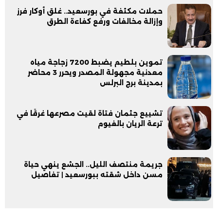
حملات مكثفة في بورسعيد.. غلق أوكار فرز
وإزالة مخالفات ورفع كفاءة الطرق
تموين بلطيم يضبط 7200 زجاجة مياه
معدنية مجهولة المصدر ويحرر 3 محاضر
بمدينة برج البرلس
تشييع جثمان فتاة لقيت مصرعها غرقًا في
ترعة الريان بالفيوم
جريمة منتصف الليل.. الجشع ينهي حياة
مسن داخل شقته ببورسعيد | تفاصيل