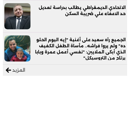
الاتحادي الديمقراطي يطالب بدراسة تعديل
حد الاعفاء علي ضريبة السكن
الجميع رآه سعيد على أغنية "إيه اليوم الحلو
ده" ولم يروا فراشه.. مأساة الطفل الكفيف
الذي أبكى الملايين: "نفسي أعمل عمرة وبابا
يرتاح من التروسيكل"
المزيد