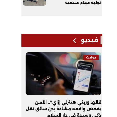
توليه مهام منصبه
فيديو
حوادث
فيديو
لـ
قالها وريني هتنزلي إزاي؟.. الأمن
عبد الله 
يفحص واقعة مشادة بين سائق نقل
أكون طبيب
ذكي وسيدة في دار السلام