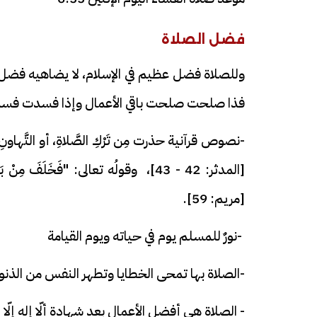
فضل الصلاة
وللصلاة فضل عظيم في الإسلام، لا يضاهيه فضل آ
فذا صلحت صلحت باقي الأعمال وإذا فسدت فسدت
-نصوص قرآنية حذرت مِن تَرْكِ الصَّلاةِ، أو التَّهاونِ بها، 
[المدثر: 42 - 43]، وقولُه تعالى: "فَخَلَفَ مِ
[مريم: 59].
-نورٌ للمسلم يوم في حياته ويوم القيامة
-الصلاة بها تمحى الخطايا وتطهر النفس من الذنوب
- الصلاة هي أفضل الأعمال بعد شهادة ألّا إله إلّا ا