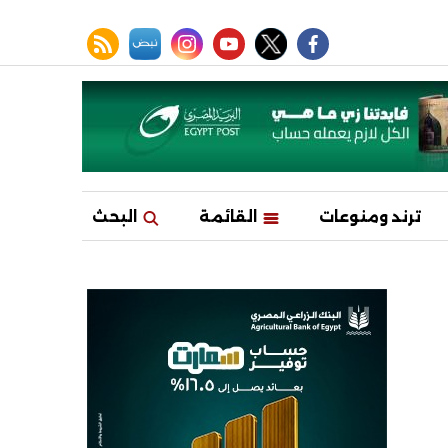
facebook
twitter
youtube
نبض
instagram
rss feed
ترند ومنوعات
القائمة
البحث