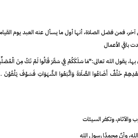
خر، فمن فضل الصلاة، أنها أول ما يسأل عنه العبد يوم القيام
 باقي الأعمال
يقول الله تعالى:"مَا سَلَكَكُمْ فِي سَقَرَ قَالُوا لَمْ نَكُ مِنَ الْمُصَلِّي
نْ بَعْدِهِمْ خَلْفٌ أَضَاعُوا الصَّلَاةَ وَاتَّبَعُوا الشَّهَوَاتِ فَسَوْفَ يَلْقَوْنَ غَي
 والآثام، وتكفر السيئات
لله، وأنّ محمدًا رسول الله