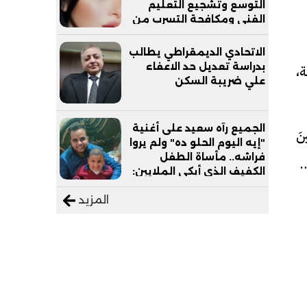
التوسع وتشجيع التعليم
الفني ومكافحة التسرب من
التعليم
الاتحادي الديمقراطي يطالب
بدراسة تعديل حد الاعفاء
ة،
علي ضريبة السكن
الجميع رآه سعيد على أغنية
نَ
"إيه اليوم الحلو ده" ولم يروا
فراشه.. مأساة الطفل
ًّا
الكفيف الذي أبكى الملايين:
"نفسي أعمل عمرة وبابا
المزيد
يرتاح من التروسيكل"