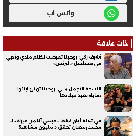
واتس اب
ذات علاقة
أشرف زكي: روجينا تعرضت لظلم مادي وأدبي
في مسلسل «البرنس»
النسخة الأجمل مني..روجينا تهنئ ابنتها
«مايا» بعيد ميلادها
في ثلاثة أيام فقط..«حبيبي أنا من غيرك» لـ
محمد رمضان تحقق 3 مليون مشاهدة