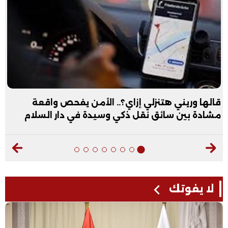
قالها وريني هتنزلي إزاي؟.. الأمن يفحص واقعة
مشادة بين سائق نقل ذكي وسيدة في دار السلام
لا يفوتك