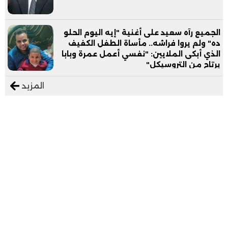
الجميع رآه سعيد على أغنية "إيه اليوم الحلو
ده" ولم يروا فراشه.. مأساة الطفل الكفيف
الذي أبكى الملايين: "نفسي أعمل عمرة وبابا
يرتاح من التروسيكل"
المزيد