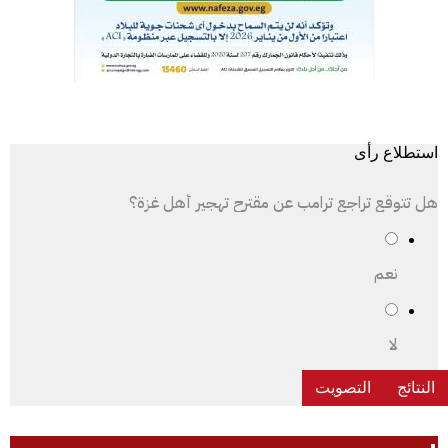
استطلاع رأى
هل تتوقع تراجع ترامب عن مقترح تهجير أهل غزة؟
نعم
لا