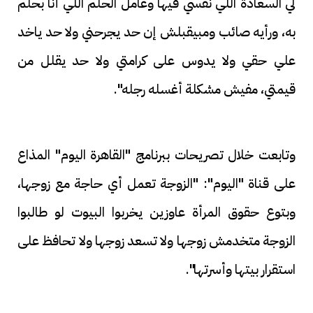
لي السعادة اللي نفسي فيها وعامل الحلم اللي أنا بحلم
به، ورأيه صائب ومبيقبلش إن حد يجرحني ولا حد ياخد
علي حقي ولا يدوس على كرامتي ولا حد يقلل من
قيمتي، مفيش مشكلة أغسله رجله".
وتابعت خلال تصريحات ببرنامج "القاهرة اليوم" المذاع
على قناة "اليوم": "الزوجة تعمل أي حاجة مع زوجها،
وبتوع حقوق المرأة عاوزين يخربوا البيوت لو طالبوا
الزوجة متخدمش زوجها ولا تسعد زوجها ولا تحافظ على
استقرار بيتها وأسرتها".