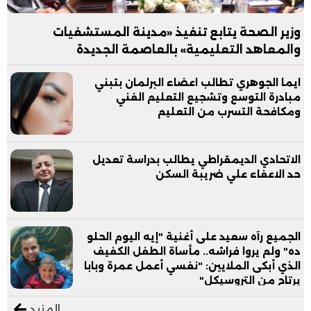
وزير الصحة يتابع تنفيذ «مدينة المستشفيات
والمعاهد التعليمية» بالعاصمة الجديدة
ايما الجوهري تطالب اعضاء البرلمان بتبني
مبادرة التوسع وتشجيع التعليم الفني
ومكافحة التسرب من التعليم
الاتحادي الديمقراطي يطالب بدراسة تعديل
حد الاعفاء علي ضريبة السكن
الجميع رآه سعيد على أغنية "إيه اليوم الحلو
ده" ولم يروا فراشه.. مأساة الطفل الكفيف
الذي أبكى الملايين: "نفسي أعمل عمرة وبابا
يرتاح من التروسيكل"
المزيد