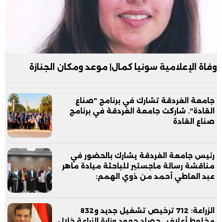
وفاة الإعلامية سونيا كمال| موعد ومكان الجنازة
جامعة الغردقة تشارك في برنامج "صناع
القادة". شاركت جامعة الغردقة في برنامج
صناع القادة
رئيس جامعة الغردقة يشارك بالحضور في
مناقشة رسالة ماجستير للباحثة ميادة ماهر
عبد العاطي أحمد من ذوي الهمم:
الزراعة: 712 ترخيص تشغيل جديد و832
مخلوط أعلاف.. حصاد جهود وزارة الزراعة خلال