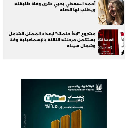
أحمد السعدني يحيي ذكرى وفاة طليقته
ويطلب لها الدعاء
مشروع "ابدأ حلمك" لإعداد الممثل الشامل
يستكمل مرحلته الثالثة بالإسماعيلية وقنا
وشمال سيناء