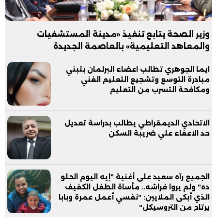
وزير الصحة يتابع تنفيذ «مدينة المستشفيات
والمعاهد التعليمية» بالعاصمة الجديدة
ايما الجوهري تطالب اعضاء البرلمان بتبني
مبادرة التوسع وتشجيع التعليم الفني
ومكافحة التسرب من التعليم
الاتحادي الديمقراطي يطالب بدراسة تعديل
حد الاعفاء علي ضريبة السكن
الجميع رآه سعيد على أغنية "إيه اليوم الحلو
ده" ولم يروا فراشه.. مأساة الطفل الكفيف
الذي أبكى الملايين: "نفسي أعمل عمرة وبابا
يرتاح من التروسيكل"