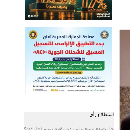
استطلاع رأى
هل تتوقع تراجع ترامب عن مقترح تهجير أهل غزة؟