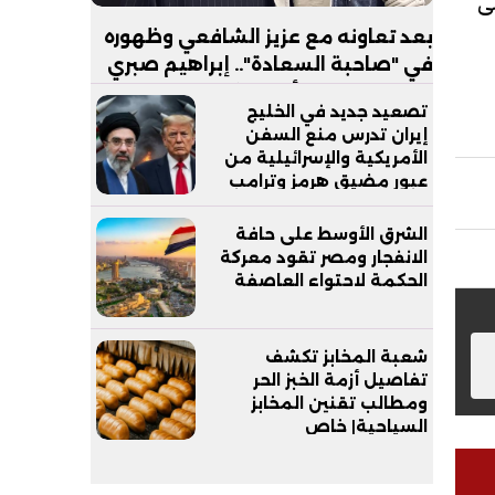
لى
بعد تعاونه مع عزيز الشافعي وظهوره
في "صاحبة السعادة".. إبراهيم صبري
يستعد لإطلاق ألبوم "كلام"
تصعيد جديد في الخليج
إيران تدرس منع السفن
الأمريكية والإسرائيلية من
عبور مضيق هرمز وترامب
يدعم وزير دفاعه
الشرق الأوسط على حافة
الانفجار ومصر تقود معركة
الحكمة لاحتواء العاصفة
شعبة المخابز تكشف
تفاصيل أزمة الخبز الحر
ومطالب تقنين المخابز
السياحية| خاص