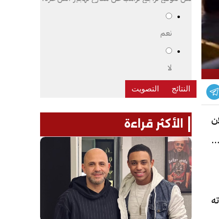
نعم
لا
ن
الأكثر قراءة
زعته
ته