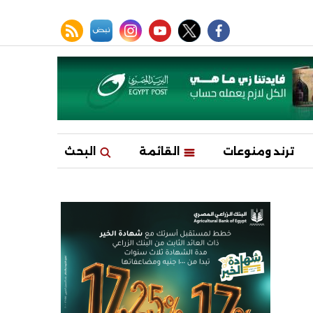
facebook
twitter
youtube
نبض
instagram
rss feed
ترند ومنوعات
القائمة
البحث