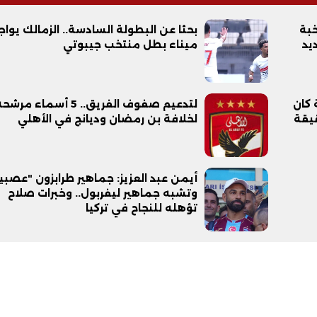
خبة
بحثا عن البطولة السادسة.. الزمالك يواج
يد
ميناء بطل منتخب جيبوتي
 كان
لتدعيم صفوف الفريق.. 5 أسماء مرش
فيديو
قيقة
لخلافة بن رمضان وديانج في الأهلي
أيمن عبد العزيز: جماهير طرابزون "عصبي
وتشبه جماهير ليفربول.. وخبرات صلاح
تؤهله للنجاح في تركيا
ح ديني في القوصية..
ابني بطل وفخورة بيه.. أول ظهور 
تحفة معمارية بتكلفة تجاوزت 20
عماد سائق التريلا مع والدته بعد
تصدره التريند| فيديو