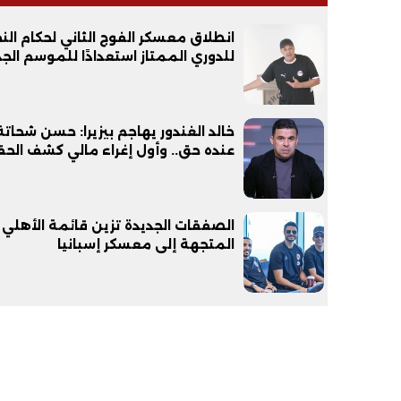
انطلاق معسكر الفوج الثاني لحكام الن
للدوري الممتاز استعدادًا للموسم الجد
خالد الغندور يهاجم بيزيرا: حسن شحاتة
فيديو
فيديو
عنده حق.. وأول إغراء مالي كشف الح
الصفقات الجديدة تزين قائمة الأهلي
المتجهة إلى معسكر إسبانيا
الوداع الأخير.. دفن جثامين الضحايا
افتتاح أكبر صر
الأربعة بقرية السعدية في الفيوم
مليون جنيه