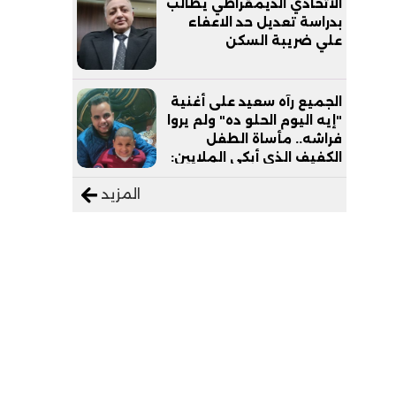
الاتحادي الديمقراطي يطالب
بدراسة تعديل حد الاعفاء
علي ضريبة السكن
الجميع رآه سعيد على أغنية
"إيه اليوم الحلو ده" ولم يروا
فراشه.. مأساة الطفل
الكفيف الذي أبكى الملايين:
"نفسي أعمل عمرة وبابا
المزيد
يرتاح من التروسيكل"