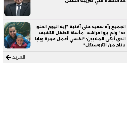
حد الاعفاء علي ضريبة السكن
الجميع رآه سعيد على أغنية "إيه اليوم الحلو
ده" ولم يروا فراشه.. مأساة الطفل الكفيف
الذي أبكى الملايين: "نفسي أعمل عمرة وبابا
يرتاح من التروسيكل"
المزيد