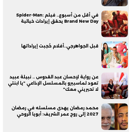
في أقل من أسبوع.. فيلم Spider-Man:
Brand New Day يحقق إيرادات خيالية
قبل الجواهرجي..أفلام حُجبت إيراداتها
عن رواية لإحسان عبد القدوس .. نبيلة عبيد
تعود لماسبيرو بالمسلسل الإذاعي "يا ابنتي
لا تحيريني معك"
محمد رمضان يهدى مسلسله في رمضان
2027 إلى روح عمر الشريف: أبويا الروحي