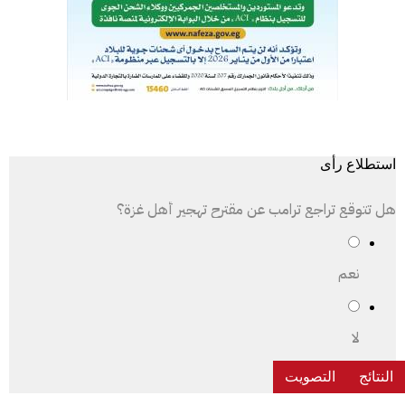
استطلاع رأى
هل تتوقع تراجع ترامب عن مقترح تهجير أهل غزة؟
نعم
لا