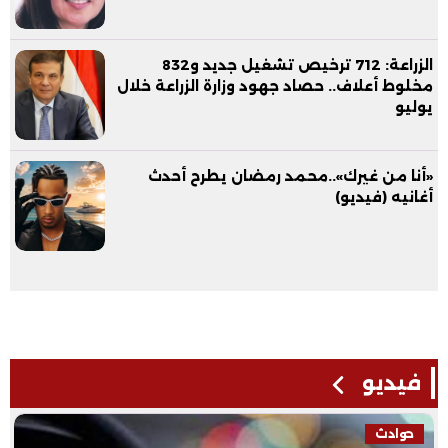
الزراعة: 712 ترخيص تشغيل جديد و832
مخلوط أعلاف.. حصاد جهود وزارة الزراعة خلال
يوليو
«أنا من غيرك»..محمد رمضان يطرح أحدث
أغانيه (فيديو)
فيديو
حوادث