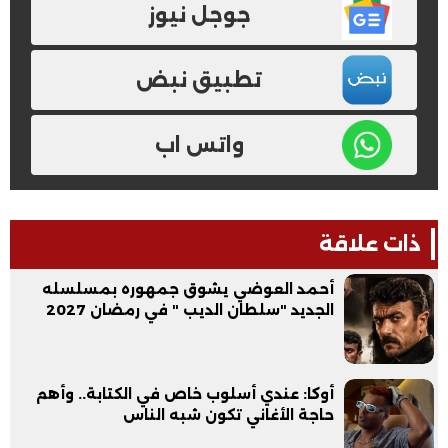
جوجل نيوز
تطبيق نبض
واتس اب
ذات علاقة
أحمد العوضي يشوق جمهوره بمسلسله
الجديد "سلطان الديب " في رمضان 2027
أوكا: عندي أسلوب خاص في الكتابة.. وأهم
حاجة الأغاني تكون شبه الناس