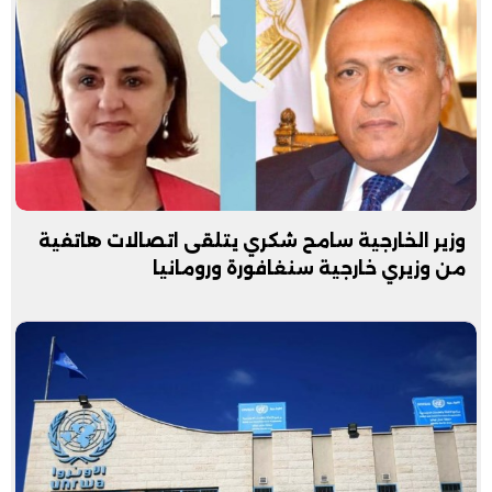
وزير الخارجية سامح شكري يتلقى اتصالات هاتفية
من وزيري خارجية سنغافورة ورومانيا