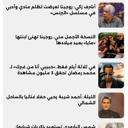
أشرف زكي: روجينا تعرضت لظلم مادي وأدبي
في مسلسل «البرنس»
النسخة الأجمل مني..روجينا تهنئ ابنتها
«مايا» بعيد ميلادها
في ثلاثة أيام فقط..«حبيبي أنا من غيرك» لـ
محمد رمضان تحقق 3 مليون مشاهدة
الليلة..أحمد شيبة يحيي حفلا غنائيا بالساحل
الشمالي
شمس البارودي تستعيد ذكريات شبابها: