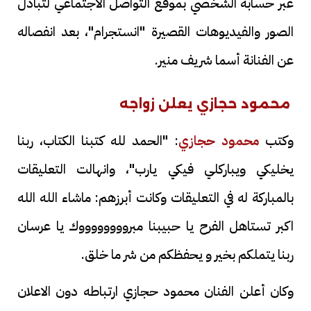
عبر حسابه الشخصي بموقع التواصل الاجتماعي لتبادل
الصور والفيديوهات القصيرة "انستجرام"، بعد انفصاله
عن الفنانة أسما شريف منير.
محمود حجازي يعلن زواجه
وكتب
محمود حجازي
: "الحمد لله كتبنا الكتاب، ربنا
يخليكي ويباركلي فيكي يارب"، وانهالت التعليقات
بالمباركة له في التعليقات وكانت أبرزهم: ماشاء الله الله
اكبر تستاهل الفرح يا حبيبنا مبرووووووووك يا عرسان
ربنا يتملكم بخير و يحفظكم من شر ما خلق.
وكان أعلن الفنان محمود حجازي ارتباطه دون الاعلان