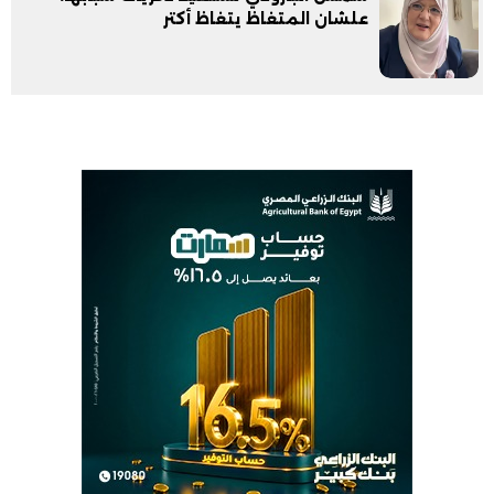
علشان المتغاظ يتغاظ أكتر