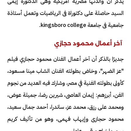
يذكر أن والدتها مصرية أمريكية وهى الدكتورة إيمى
السيد حاصلة على دكتوراة فى الرياضيات وتعمل أستاذة
جامعية فى جامعة kingsboro college.
آخر أعمال محمود حجازي
جديرًا بالذكر أن آخر أعمال الفنان محمود حجازي فيلم
"عز الضهر"، وخاض بطولته الفنان الشاب مينا مسعود،
كأولى بطولته الفنية في مصر، وشارك فيه العديد من نجوم
الفن، أبرزهم: إيمان العاصى، شيرين رضا، جميلة عوض،
ومحمد على رزق، محمد عز، ساندرا، أحمد جمال سعيد،
محمود حجازى وإيهاب فهمى، وهو من تأليف كريم
سرور وإخراج مرقس عادل.