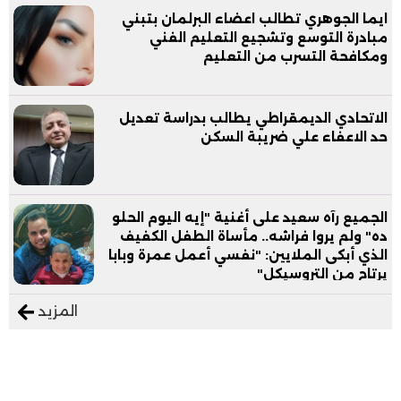
ايما الجوهري تطالب اعضاء البرلمان بتبني
مبادرة التوسع وتشجيع التعليم الفني
ومكافحة التسرب من التعليم
الاتحادي الديمقراطي يطالب بدراسة تعديل
حد الاعفاء علي ضريبة السكن
الجميع رآه سعيد على أغنية "إيه اليوم الحلو
ده" ولم يروا فراشه.. مأساة الطفل الكفيف
الذي أبكى الملايين: "نفسي أعمل عمرة وبابا
يرتاح من التروسيكل"
المزيد