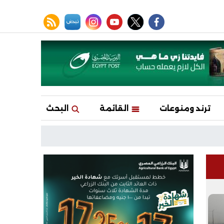
facebook
twitter
youtube
نبض
instagram
rss feed
ترند ومنوعات
القائمة
البحث