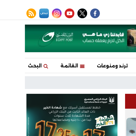
facebook
twitter
youtube
نبض
instagram
rss feed
ترند ومنوعات
القائمة
البحث