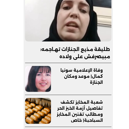
طليقة مذيع الجنازات تهـاجمه:
مبيصرفش على ولاده
وفاة الإعلامية سونيا
كمال| موعد ومكان
الجنازة
شعبة المخابز تكشف
تفاصيل أزمة الخبز الحر
ومطالب تقنين المخابز
السياحية| خاص