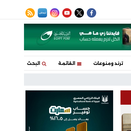
facebook
twitter
youtube
نبض
instagram
rss feed
ترند ومنوعات
القائمة
البحث