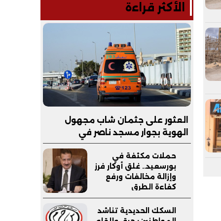
الأكثر قراءة
العثور على جثمان شاب مجهول
الهوية بجوار مسجد ناصر في
سنورس.. والتحقيقات تكشف
حملات مكثفة في
ملابسات الواقعة
بورسعيد.. غلق أوكار فرز
وإزالة مخالفات ورفع
كفاءة الطرق
السكك الحديدية تناشد
المواطنين: حرق وإلقاء