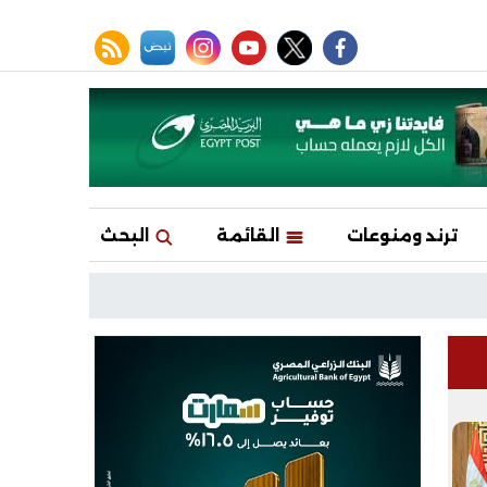
facebook
twitter
youtube
نبض
instagram
rss feed
ترند ومنوعات
القائمة
البحث