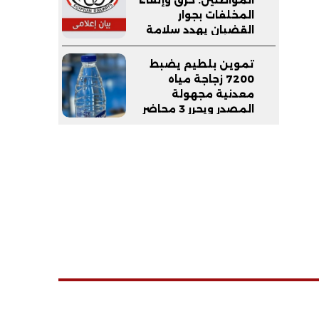
المخلفات بجوار
القضبان يهدد سلامة
القطارات والركاب
تموين بلطيم يضبط
7200 زجاجة مياه
معدنية مجهولة
المصدر ويحرر 3 محاضر
بمدينة برج البرلس