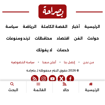
الرئيسية
أخبار
القصة الكاملة
الرياضة
سياسة
حوادث
الفن
اقتصاد
محافظات
ترند ومنوعات
خدمات
لا يفوتك
-
-
-
من نحن
إتصل بنا
أعلن معنا
سياسة الخصوصية
© 2026 حقوق النشر محفوظة لـ بصراحة
rss feed
instagram
youtube
twitter
facebook
تم التطوير بواسطة
الرئيسية
حالا
القائمة
البحث