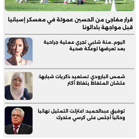
قرار مفاجئ من الحسين عموتة في معسكر إسبانيا
قبل مواجهة بادالونا
اليوم..منة شلبي تجري عملية جراحية
بعد تعرضها لوعكة صحية
شمس البارودي تستعيد ذكريات شبابها:
علشان المتغاظ يتغاظ أكتر
توفيق عبدالحميد: اعتزلت التمثيل نهائيا
وحالياً أجلس على كرسي متحرك