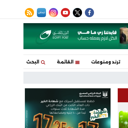
facebook
twitter
youtube
نبض
instagram
rss feed
ترند ومنوعات
القائمة
البحث