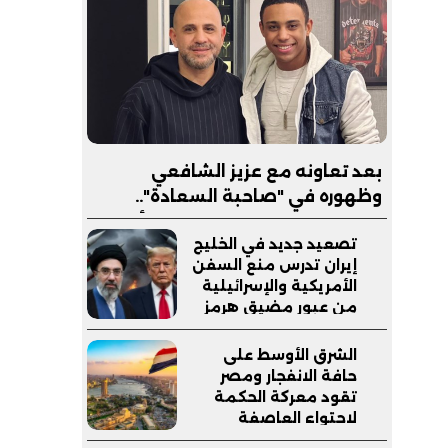
بعد تعاونه مع عزيز الشافعي
وظهوره في "صاحبة السعادة"..
إبراهيم صبري يستعد لإطلاق ألبوم
تصعيد جديد في الخليج
"كلام"
إيران تدرس منع السفن
الأمريكية والإسرائيلية
من عبور مضيق هرمز
وترامب يدعم وزير
دفاعه
الشرق الأوسط على
حافة الانفجار ومصر
تقود معركة الحكمة
لاحتواء العاصفة