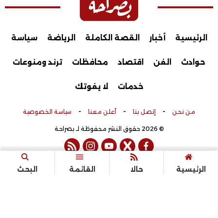
الرئيسية
أخبار
القصة الكاملة
الرياضة
سياسة
حوادث
الفن
اقتصاد
محافظات
ترند ومنوعات
خدمات
لا يفوتك
-
-
-
من نحن
إتصل بنا
أعلن معنا
سياسة الخصوصية
© 2026 حقوق النشر محفوظة لـ بصراحة
rss feed
instagram
youtube
twitter
facebook
تم التطوير بواسطة
الرئيسية
حالا
القائمة
البحث