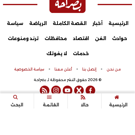
الرئيسية
أخبار
القصة الكاملة
الرياضة
سياسة
حوادث
الفن
اقتصاد
محافظات
ترند ومنوعات
خدمات
لا يفوتك
-
-
-
من نحن
إتصل بنا
أعلن معنا
سياسة الخصوصية
© 2026 حقوق النشر محفوظة لـ بصراحة
rss feed
instagram
youtube
twitter
facebook
تم التطوير بواسطة
الرئيسية
حالا
القائمة
البحث