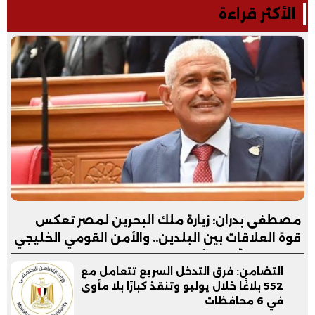
الأكثر قراءة
مصطفى بدران: زيارة ملك البحرين لمصر تعكس
قوة العلاقات بين البلدين.. والأمن القومي الخليجي
جزء لا يتجزأ من الأمن القومي المصري
التضامن: فرق التدخل السريع تتعامل مع
552 بلاغًا خلال يوليو وتنقذ كبارًا بلا مأوى
في 6 محافظات