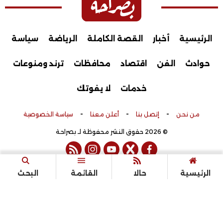
الرئيسية
أخبار
القصة الكاملة
الرياضة
سياسة
حوادث
الفن
اقتصاد
محافظات
ترند ومنوعات
خدمات
لا يفوتك
-
-
-
من نحن
إتصل بنا
أعلن معنا
سياسة الخصوصية
© 2026 حقوق النشر محفوظة لـ بصراحة
rss feed
instagram
youtube
twitter
facebook
تم التطوير بواسطة
الرئيسية
حالا
القائمة
البحث