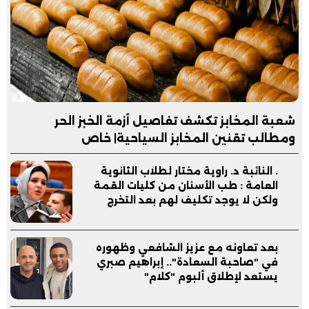
شعبة المخابز تكشف تفاصيل أزمة الخبز الحر
ومطالب تقنين المخابز السياحية| خاص
. النائبة د. راوية مختار لطلاب الثانوية
العامة : طب الأسنان من كليات القمة
ولكن لا يوجد تكليف لهم بعد التخرج
بعد تعاونه مع عزيز الشافعي وظهوره
في "صاحبة السعادة".. إبراهيم صبري
يستعد لإطلاق ألبوم "كلام"