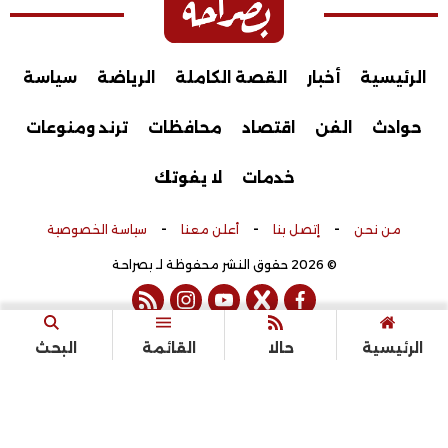
الرئيسية
أخبار
القصة الكاملة
الرياضة
سياسة
حوادث
الفن
اقتصاد
محافظات
ترند ومنوعات
خدمات
لا يفوتك
-
-
-
من نحن
إتصل بنا
أعلن معنا
سياسة الخصوصية
© 2026 حقوق النشر محفوظة لـ بصراحة
rss feed
instagram
youtube
twitter
facebook
تم التطوير بواسطة
الرئيسية
حالا
القائمة
البحث