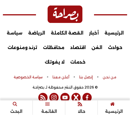
الرئيسية
أخبار
القصة الكاملة
الرياضة
سياسة
حوادث
الفن
اقتصاد
محافظات
ترند ومنوعات
خدمات
لا يفوتك
-
-
-
من نحن
إتصل بنا
أعلن معنا
سياسة الخصوصية
© 2026 حقوق النشر محفوظة لـ بصراحة
rss feed
instagram
youtube
twitter
facebook
تم التطوير بواسطة
الرئيسية
حالا
القائمة
البحث