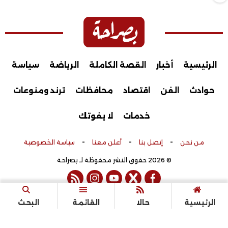
الرئيسية
أخبار
القصة الكاملة
الرياضة
سياسة
حوادث
الفن
اقتصاد
محافظات
ترند ومنوعات
خدمات
لا يفوتك
-
-
-
من نحن
إتصل بنا
أعلن معنا
سياسة الخصوصية
© 2026 حقوق النشر محفوظة لـ بصراحة
rss feed
instagram
youtube
twitter
facebook
تم التطوير بواسطة
الرئيسية
حالا
القائمة
البحث