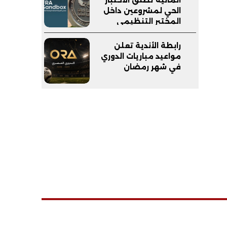
الحي لمشروعين داخل
المختبر التنظيمي
(FRA-Sandbox)
رابطة الأندية تعلن
مواعيد مباريات الدوري
في شهر رمضان