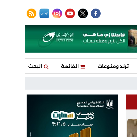
facebook
twitter
youtube
نبض
instagram
rss feed
ترند ومنوعات
القائمة
البحث