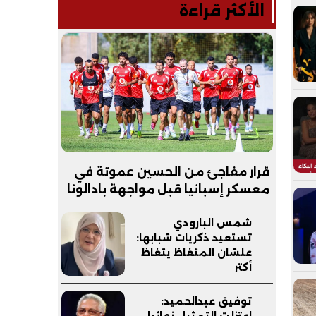
الأكثر قراءة
قرار مفاجئ من الحسين عموتة في
معسكر إسبانيا قبل مواجهة بادالونا
شمس البارودي
تستعيد ذكريات شبابها:
علشان المتغاظ يتغاظ
أكتر
توفيق عبدالحميد:
اعتزلت التمثيل نهائيا