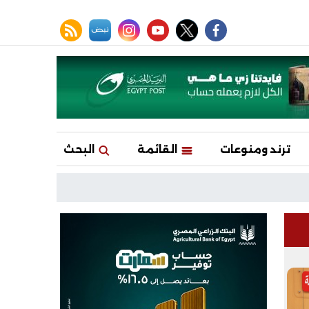
facebook
twitter
youtube
نبض
instagram
rss feed
ترند ومنوعات
القائمة
البحث