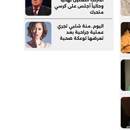
وحالياً أجلس على كرسي
متحرك
اليوم..منة شلبي تجري
عملية جراحية بعد
تعرضها لوعكة صحية