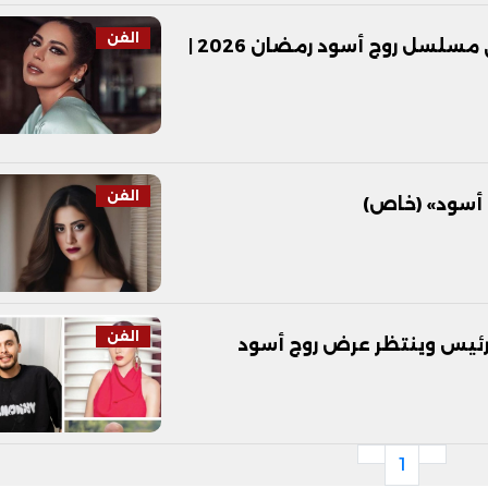
الفن
لقاء الخميسي تتعرض للخيانة من زوجها في مسلسل روج أسود رمضان 2026 |
الفن
 أسود» (خاص)
الفن
رئيس وينتظر عرض روج أسود
1