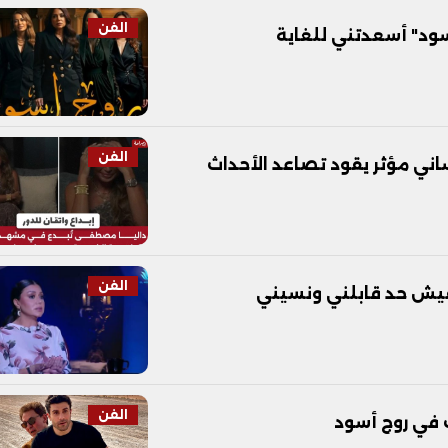
الفن
سود" أسعدتني للغاية
الفن
اني مؤثر يقود تصاعد الأحداث
الفن
فيش حد قابلني ونسيني
الفن
في روج أسود