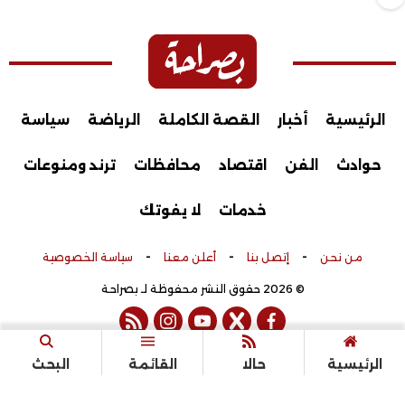
الرئيسية
أخبار
القصة الكاملة
الرياضة
سياسة
حوادث
الفن
اقتصاد
محافظات
ترند ومنوعات
خدمات
لا يفوتك
-
-
-
من نحن
إتصل بنا
أعلن معنا
سياسة الخصوصية
© 2026 حقوق النشر محفوظة لـ بصراحة
rss feed
instagram
youtube
twitter
facebook
تم التطوير بواسطة
الرئيسية
حالا
القائمة
البحث