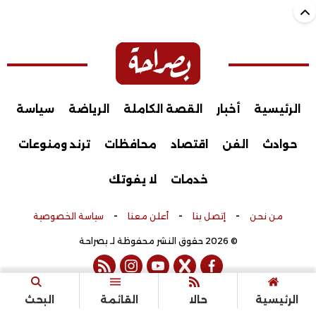
الرئيسية
أخبار
القصة الكاملة
الرياضة
سياسة
حوادث
الفن
اقتصاد
محافظات
ترند ومنوعات
خدمات
لا يفوتك
-
-
-
من نحن
إتصل بنا
أعلن معنا
سياسة الخصوصية
© 2026 حقوق النشر محفوظة لـ بصراحة
rss feed
instagram
youtube
twitter
facebook
تم التطوير بواسطة
الرئيسية
حالا
القائمة
البحث