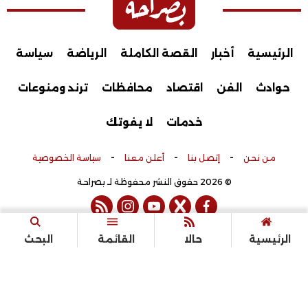
الرئيسية
أخبار
القصة الكاملة
الرياضة
سياسة
حوادث
الفن
اقتصاد
محافظات
ترند ومنوعات
خدمات
لا يفوتك
-
-
-
من نحن
إتصل بنا
أعلن معنا
سياسة الخصوصية
© 2026 حقوق النشر محفوظة لـ بصراحة
rss feed
instagram
youtube
twitter
facebook
تم التطوير بواسطة
الرئيسية
حالا
القائمة
البحث