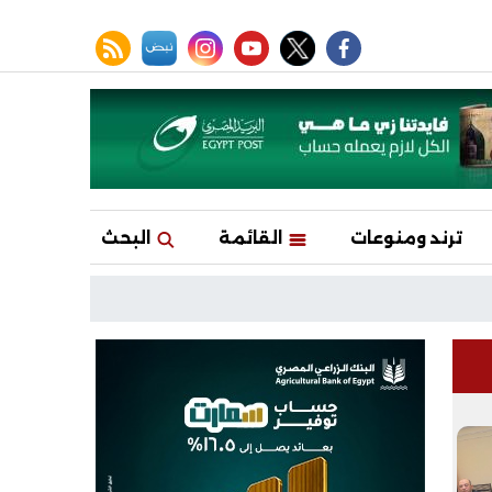
facebook
twitter
youtube
نبض
instagram
rss feed
ترند ومنوعات
القائمة
البحث