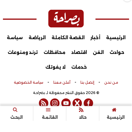
الرئيسية
أخبار
القصة الكاملة
الرياضة
سياسة
حوادث
الفن
اقتصاد
محافظات
ترند ومنوعات
خدمات
لا يفوتك
-
-
-
من نحن
إتصل بنا
أعلن معنا
سياسة الخصوصية
© 2026 حقوق النشر محفوظة لـ بصراحة
rss feed
instagram
youtube
twitter
facebook
تم التطوير بواسطة
الرئيسية
حالا
القائمة
البحث