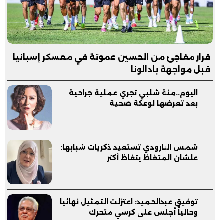
قرار مفاجئ من الحسين عموتة في معسكر إسبانيا
قبل مواجهة بادالونا
اليوم..منة شلبي تجري عملية جراحية
بعد تعرضها لوعكة صحية
شمس البارودي تستعيد ذكريات شبابها:
علشان المتغاظ يتغاظ أكتر
توفيق عبدالحميد: اعتزلت التمثيل نهائيا
وحالياً أجلس على كرسي متحرك