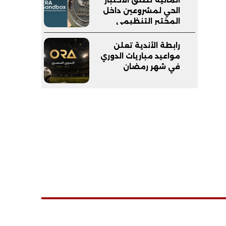
الحي لمشروعين داخل
المختبر التنظيمي
(FRA-Sandbox)
رابطة الأندية تعلن
مواعيد مباريات الدوري
في شهر رمضان