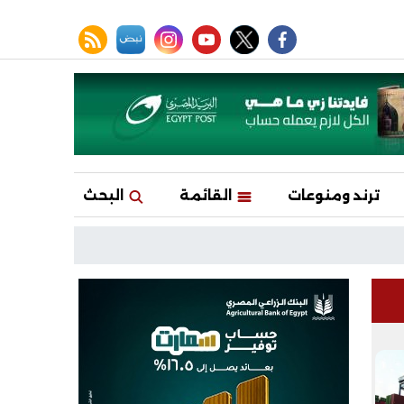
facebook
twitter
youtube
نبض
instagram
rss feed
ترند ومنوعات
القائمة
البحث