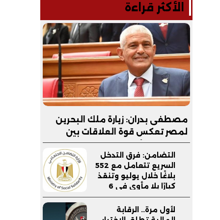
الأكثر قراءة
مصطفى بدران: زيارة ملك البحرين
لمصر تعكس قوة العلاقات بين
البلدين.. والأمن القومي الخليجي
التضامن: فرق التدخل
جزء لا يتجزأ من الأمن القومي
السريع تتعامل مع 552
المصري
بلاغًا خلال يوليو وتنقذ
كبارًا بلا مأوى في 6
محافظات
لأول مرة.. الرقابة
المالية تطلق الاختبار