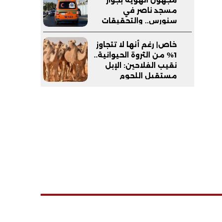
مسجد ناصر في
سنورس.. والتحقيقات
تكشف ملابسات
الواقعة
خاص| رغم أنها لا تتجاوز
1% من الثروة الحيوانية..
نقيب الفلاحين: الإبل
مستقبل اللحوم
الحمراء في مصر