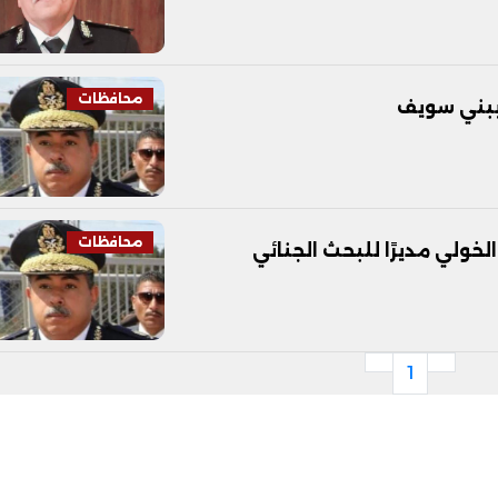
محافظات
 ببني سويف
محافظات
خولي مديرًا للبحث الجنائي
1