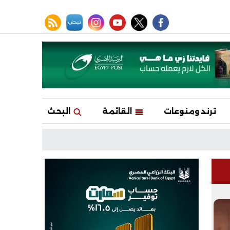
facebook
twitter
youtube
نبض
instagram
rss feed
ترند ومنوعات
القائمة
البحث