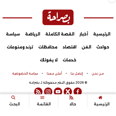
الرئيسية
أخبار
القصة الكاملة
الرياضة
سياسة
حوادث
الفن
اقتصاد
محافظات
ترند ومنوعات
خدمات
لا يفوتك
-
-
-
من نحن
إتصل بنا
أعلن معنا
سياسة الخصوصية
© 2026 حقوق النشر محفوظة لـ بصراحة
rss feed
instagram
youtube
twitter
facebook
تم التطوير بواسطة
الرئيسية
حالا
القائمة
البحث