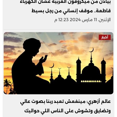
بيأذن من ميكروفون العربية عشان الكهرباء
قاطعة.. موقف إنساني من رجل بسيط
الإثنين، 11 مارس 2024 12:23 م
أخبار
عالم أزهري: مينفعش تعبد ربنا بصوت عالي
وتضايق وتشوش على الناس اللي حواليك