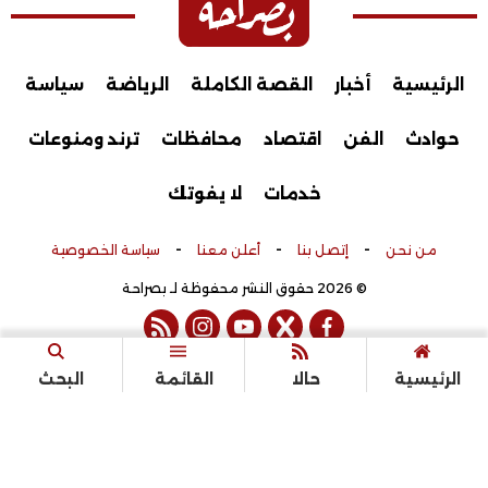
الرئيسية
أخبار
القصة الكاملة
الرياضة
سياسة
حوادث
الفن
اقتصاد
محافظات
ترند ومنوعات
خدمات
لا يفوتك
-
-
-
من نحن
إتصل بنا
أعلن معنا
سياسة الخصوصية
© 2026 حقوق النشر محفوظة لـ بصراحة
rss feed
instagram
youtube
twitter
facebook
تم التطوير بواسطة
الرئيسية
حالا
القائمة
البحث