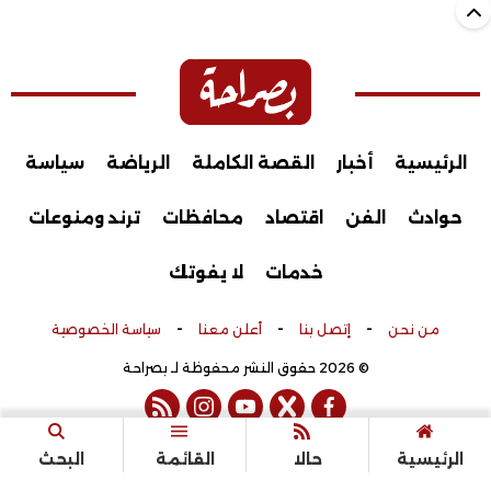
الرئيسية
أخبار
القصة الكاملة
الرياضة
سياسة
حوادث
الفن
اقتصاد
محافظات
ترند ومنوعات
خدمات
لا يفوتك
-
-
-
من نحن
إتصل بنا
أعلن معنا
سياسة الخصوصية
© 2026 حقوق النشر محفوظة لـ بصراحة
rss feed
instagram
youtube
twitter
facebook
تم التطوير بواسطة
الرئيسية
حالا
القائمة
البحث