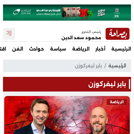
رئيس التحرير
محمود سعد الدين
الرئيسية
أخبار
الرياضة
سياسة
حوادث
الفن
اقت
الرئيسية
باير ليفركوزن
باير ليفركوزن
الرياضة