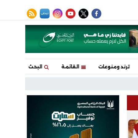
facebook
twitter
youtube
نبض
instagram
rss feed
ترند ومنوعات
القائمة
البحث