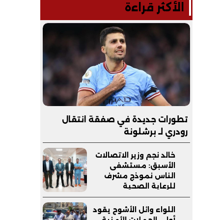
الأكثر قراءة
تطورات جديدة في صفقة انتقال
رودري لـ برشلونة
خالد نجم وزير الاتصالات
الأسبق: مستشفى
الناس نموذج مشرف
للرعاية الصحية
المجانية يجب مساندته
اللواء وائل الأشوح يقود
أولى الحملات الأمنية