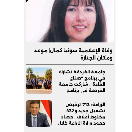
وفاة الإعلامية سونيا كمال| موعد
ومكان الجنازة
جامعة الغردقة تشارك
في برنامج "صناع
القادة". شاركت جامعة
الغردقة في برنامج
صناع القادة
الزراعة: 712 ترخيص
تشغيل جديد و832
مخلوط أعلاف.. حصاد
جهود وزارة الزراعة خلال
يوليو