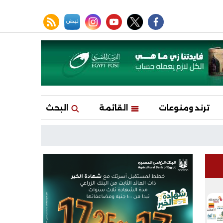
facebook
twitter
youtube
نبض
instagram
rss feed
ترند ومنوعات
القائمة
البحث