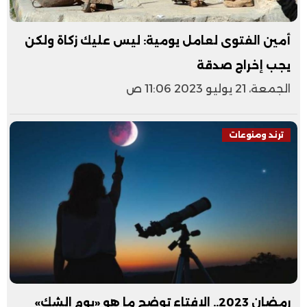
أمين الفتوى لعامل يومية: ليس عليك زكاة ولكن
يجب إخراج صدقة
الجمعة، 21 يوليو 2023 11:06 ص
ترند ومنوعات
رمضان 2023.. الإفتاء توضح ما هو «يوم الشك»