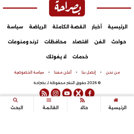
الرئيسية
أخبار
القصة الكاملة
الرياضة
سياسة
حوادث
الفن
اقتصاد
محافظات
ترند ومنوعات
خدمات
لا يفوتك
-
-
-
من نحن
إتصل بنا
أعلن معنا
سياسة الخصوصية
© 2026 حقوق النشر محفوظة لـ بصراحة
rss feed
instagram
youtube
twitter
facebook
تم التطوير بواسطة
الرئيسية
حالا
القائمة
البحث