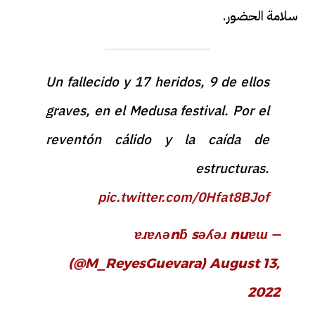
سلامة الحضور.
Un fallecido y 17 heridos, 9 de ellos
graves, en el Medusa festival. Por el
reventón cálido y la caída de
estructuras.
pic.twitter.com/0Hfat8BJof
— ɐɹɐʌǝnƃ sǝʎǝɹ nuɐɯ
(@M_ReyesGuevara)
August 13,
2022