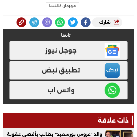
مهرجان فالنسيا
شارك
تابعنا
جوجل نيوز
تطبيق نبض
واتس اب
ذات علاقة
والد "عروس بورسعيد" يطالب بأقصى عقوبة