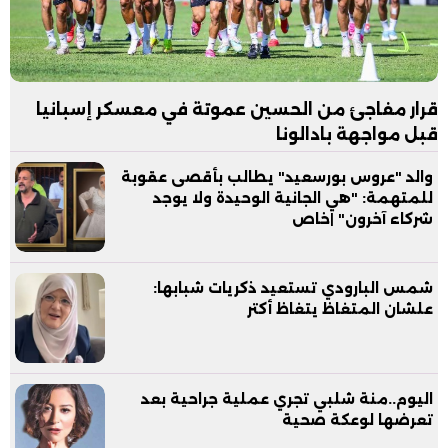
قرار مفاجئ من الحسين عموتة في معسكر إسبانيا
قبل مواجهة بادالونا
والد "عروس بورسعيد" يطالب بأقصى عقوبة
للمتهمة: "هي الجانية الوحيدة ولا يوجد
شركاء آخرون" |خاص
شمس البارودي تستعيد ذكريات شبابها:
علشان المتغاظ يتغاظ أكتر
اليوم..منة شلبي تجري عملية جراحية بعد
تعرضها لوعكة صحية