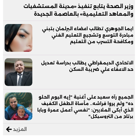
وزير الصحة يتابع تنفيذ «مدينة المستشفيات
والمعاهد التعليمية» بالعاصمة الجديدة
ايما الجوهري تطالب اعضاء البرلمان بتبني
مبادرة التوسع وتشجيع التعليم الفني
ومكافحة التسرب من التعليم
الاتحادي الديمقراطي يطالب بدراسة تعديل
حد الاعفاء علي ضريبة السكن
الجميع رآه سعيد على أغنية "إيه اليوم الحلو
ده" ولم يروا فراشه.. مأساة الطفل الكفيف
الذي أبكى الملايين: "نفسي أعمل عمرة وبابا
يرتاح من التروسيكل"
المزيد