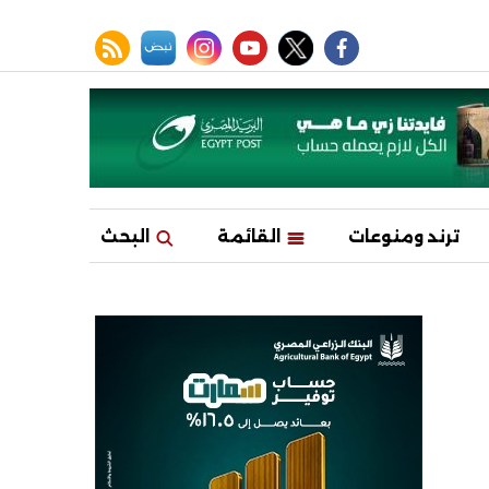
facebook
twitter
youtube
نبض
instagram
rss feed
ترند ومنوعات
القائمة
البحث