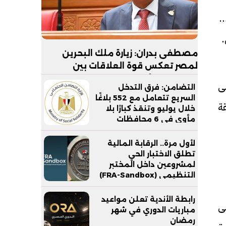
طقة
مصطفى بدران: زيارة ملك البحرين
لمصر تعكس قوة العلاقات بين
البلدين.. والأمن القومي الخليجي جزء
لى
التضامن: فرق التدخل
لا يتجزأ من الأمن القومي المصري
السريع تتعامل مع 552 بلاغًا
ة
خلال يوليو وتنقذ كبارًا بلا
مأوى في 6 محافظات
لأول مرة.. الرقابة المالية
تطلق الاختبار الحي
لمشروعين داخل المختبر
التنظيمي (FRA-Sandbox)
رابطة الأندية تعلن مواعيد
لى
مباريات الدوري في شهر
رمضان