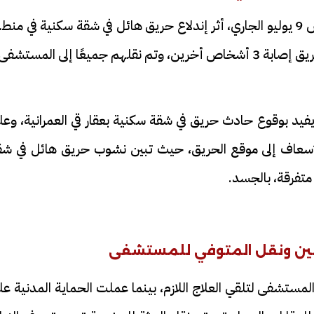
وكان لقي شخص رب أسرة مصرعه، اليوم الخميس 9 يوليو الجاري، أثر إندلاع حريق هائل في شقة سكنية في من
يعًا إلى المستشفى.
 يفيد بوقوع حادث حريق في شقة سكنية بعقار قي العمرانية، وع
 الإسعاف إلى موقع الحريق، حيث تبين نشوب حريق هائل في شق
صابين ونقل المتوفي للمستشفى
لمستشفى لتلقي العلاج اللازم، بينما عملت الحماية المدنية ع