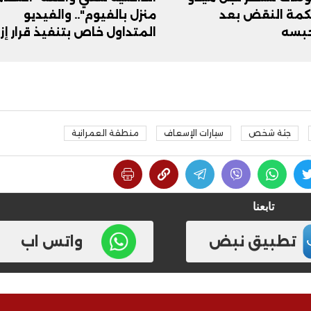
كمة النقض بعد
منزل بالفيوم".. والفيديو
حبسه
المتداول خاص بتنفيذ قرار إزا
جثة شخص
سيارات الإسعاف
منطقة العمرانية
تابعنا
تطبيق نبض
واتس اب