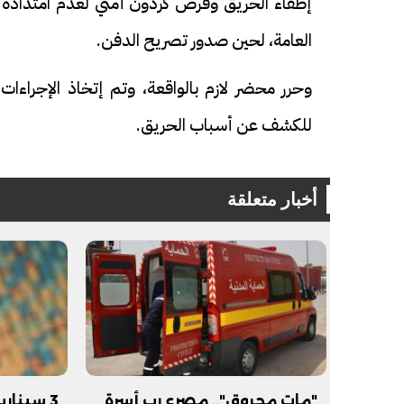
إطفاء الحريق وفرض كردون أمني لعدم امتداده ل
العامة، لحين صدور تصريح الدفن.
وحرر محضر لازم بالواقعة، وتم إتخاذ الإجراءات 
للكشف عن أسباب الحريق.
أخبار متعلقة
فيديو
فيديو
الوداع الأخير.. دفن جثامين الضحايا
افتتاح أكبر صر
الأربعة بقرية السعدية في الفيوم
مليون جنيه
"مات محروق".. مصرع رب أسرة
3 سينار