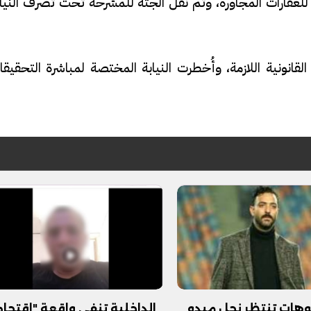
لعقارات المجاورة، وتم نقل الجثة للمشرحة تحت تصرف النياب
القانونية اللازمة، وأُخطرت النيابة المختصة لمباشرة التحقيق
فيديو
ح ديني في القوصية..
ابني بطل وفخورة بيه.. أول ظهور 
تحفة معمارية بتكلفة تجاوزت 20
عماد سائق التريلا مع والدته بعد
تصدره التريند| فيديو
يوهات تنتظر نجل ميدو
الداخلية تنفي واقعة "اقتحام