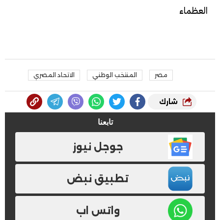
العظماء
مصر
المنتخب الوطني
الاتحاد المصري
شارك
تابعنا
جوجل نيوز
تطبيق نبض
واتس اب