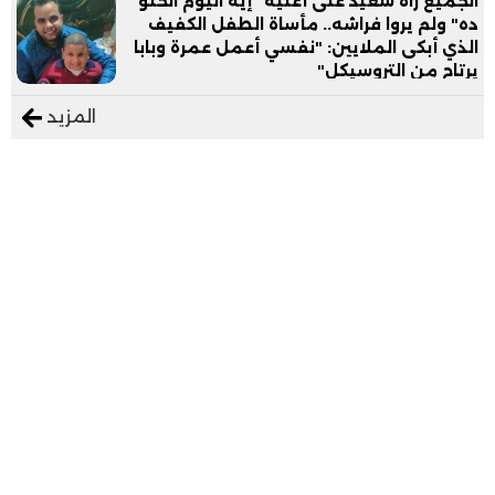
الجميع رآه سعيد على أغنية "إيه اليوم الحلو
ده" ولم يروا فراشه.. مأساة الطفل الكفيف
الذي أبكى الملايين: "نفسي أعمل عمرة وبابا
يرتاح من التروسيكل"
المزيد