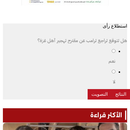
استطلاع رأى
هل تتوقع تراجع ترامب عن مقترح تهجير أهل غزة؟
نعم
لا
الأكثر قراءة