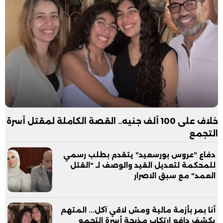
خلاف على 100 ألف جنيه.. القصة الكاملة لمقتل أسرة
التجمع
دفاع "عروس بورسعيد" يتقدم بطلب رسمي
للمحكمة لتعديل القيد والوصف لـ "القتل
العمد" مع سبق الاصرار
أنا بمر بأزمة مالية ومش لاقي آكل... المتهم
يكشف دافع ارتكاب مذبحة أسرة التجمع