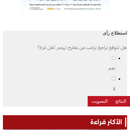
استطلاع رأى
هل تتوقع تراجع ترامب عن مقترح تهجير أهل غزة؟
نعم
لا
الأكثر قراءة