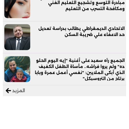
مبادرة التوسع وتشجيع التعليم الفني
ومكافحة التسرب من التعليم
الاتحادي الديمقراطي يطالب بدراسة تعديل
حد الاعفاء علي ضريبة السكن
الجميع رآه سعيد على أغنية "إيه اليوم الحلو
ده" ولم يروا فراشه.. مأساة الطفل الكفيف
الذي أبكى الملايين: "نفسي أعمل عمرة وبابا
يرتاح من التروسيكل"
المزيد