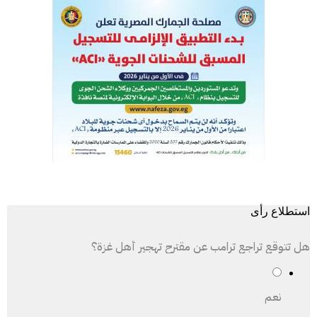
استطلاع رأى
هل تتوقع تراجع ترامب عن مقترح تهجير أهل غزة؟
نعم