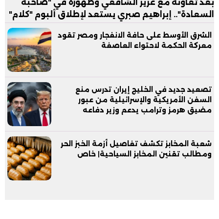
بعد تعاونه مع عزيز الشافعي وظهوره في "صاحبة
السعادة".. إبراهيم صبري يستعد لإطلاق ألبوم "كلام"
الشرق الأوسط على حافة الانفجار ومصر تقود
معركة الحكمة لاحتواء العاصفة
تصعيد جديد في الخليج إيران تدرس منع
السفن الأمريكية والإسرائيلية من عبور
مضيق هرمز وترامب يدعم وزير دفاعه
شعبة المخابز تكشف تفاصيل أزمة الخبز الحر
ومطالب تقنين المخابز السياحية| خاص