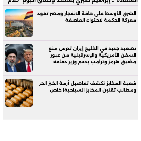
السعادة".. إبراهيم صبري يستعد لإطلاق ألبوم "كلام"
الشرق الأوسط على حافة الانفجار ومصر تقود
معركة الحكمة لاحتواء العاصفة
تصعيد جديد في الخليج إيران تدرس منع
السفن الأمريكية والإسرائيلية من عبور
مضيق هرمز وترامب يدعم وزير دفاعه
شعبة المخابز تكشف تفاصيل أزمة الخبز الحر
ومطالب تقنين المخابز السياحية| خاص