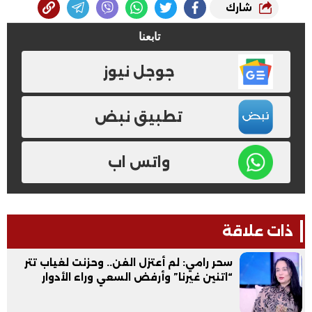
شارك
تابعنا
جوجل نيوز
تطبيق نبض
واتس اب
ذات علاقة
سحر رامي: لم أعتزل الفن.. وحزنت لغياب تتر
“اتنين غيرنا” وأرفض السعي وراء الأدوار