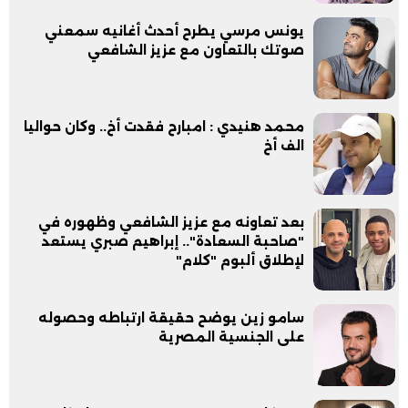
يونس مرسي يطرح أحدث أغانيه سمعني
صوتك بالتعاون مع عزيز الشافعي
محمد هنيدي : امبارح فقدت أخ.. وكان حواليا
الف أخ
بعد تعاونه مع عزيز الشافعي وظهوره في
"صاحبة السعادة".. إبراهيم صبري يستعد
لإطلاق ألبوم "كلام"
سامو زين يوضح حقيقة ارتباطه وحصوله
على الجنسية المصرية