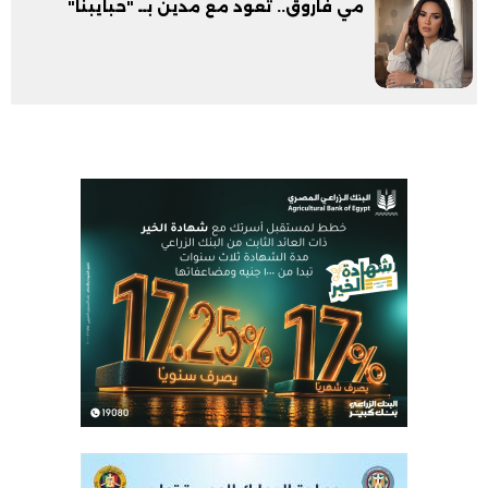
مي فاروق.. تعود مع مدين بــ "حبايبنا"