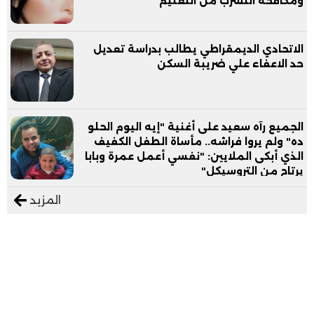
ومكافحة التسرب من التعليم
الاتحادي الديمقراطي يطالب بدراسة تعديل
حد الاعفاء علي ضريبة السكن
الجميع رآه سعيد على أغنية "إيه اليوم الحلو
ده" ولم يروا فراشه.. مأساة الطفل الكفيف
الذي أبكى الملايين: "نفسي أعمل عمرة وبابا
يرتاح من التروسيكل"
المزيد