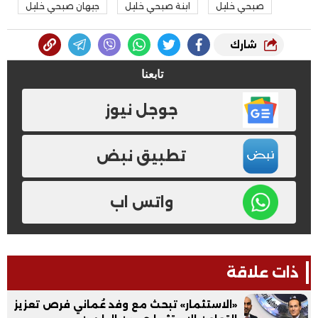
صبحي خليل
ابنة صبحي خليل
جيهان صبحي خليل
شارك
تابعنا
جوجل نيوز
تطبيق نبض
واتس اب
ذات علاقة
«الاستثمار» تبحث مع وفد عُماني فرص تعزيز