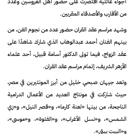
أجواء عائلية اقتصرت على حضور أهل العروسين وعدد
من الأقارب والأصدقاء المقربين.
وشهد مراسم عقد القران حضور عدد من نجوم الفن، من
بينهم الفنان أحمد عبدالوهاب الذي شارك شاهدًا على
عقد الزواج، فيما تولى الدكتور أسامة قبيل، أحد علماء
الأزهر الشريف، إتمام مراسم عقد القران.
وتعد جيهان صبحي خليل من أبرز المونتيرين في مصر،
حيث شاركت في مونتاج العديد من الأعمال الدرامية
الناجحة، من بينها «لعنة كارما»، و«قصر النيل»، و«زي
الشمس»، و«نسل الأغراب»، و«الفتوة»، و«موسى»،
و«البيت بيتي».