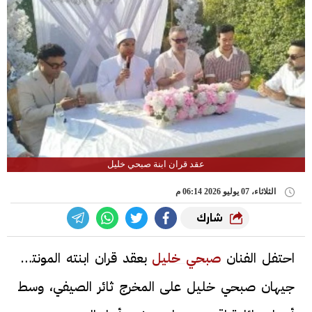
عقد قران ابنة صبحي خليل
الثلاثاء، 07 يوليو 2026 06:14 م
شارك
احتفل الفنان
صبحي خليل
بعقد قران ابنته المونتيرة
جيهان صبحي خليل على المخرج ثائر الصيفي، وسط