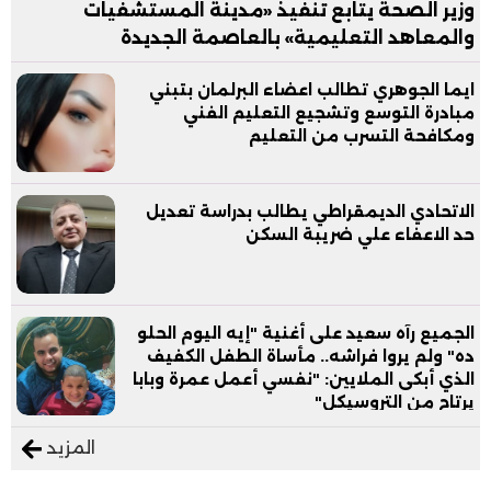
وزير الصحة يتابع تنفيذ «مدينة المستشفيات
والمعاهد التعليمية» بالعاصمة الجديدة
ايما الجوهري تطالب اعضاء البرلمان بتبني
مبادرة التوسع وتشجيع التعليم الفني
ومكافحة التسرب من التعليم
الاتحادي الديمقراطي يطالب بدراسة تعديل
حد الاعفاء علي ضريبة السكن
الجميع رآه سعيد على أغنية "إيه اليوم الحلو
ده" ولم يروا فراشه.. مأساة الطفل الكفيف
الذي أبكى الملايين: "نفسي أعمل عمرة وبابا
يرتاح من التروسيكل"
المزيد