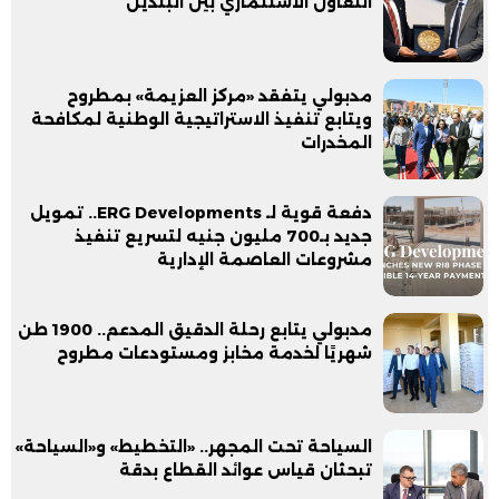
التعاون الاستثماري بين البلدين
مدبولي يتفقد «مركز العزيمة» بمطروح
ويتابع تنفيذ الاستراتيجية الوطنية لمكافحة
المخدرات
دفعة قوية لـ ERG Developments.. تمويل
جديد بـ700 مليون جنيه لتسريع تنفيذ
مشروعات العاصمة الإدارية
مدبولي يتابع رحلة الدقيق المدعم.. 1900 طن
شهريًا لخدمة مخابز ومستودعات مطروح
السياحة تحت المجهر.. «التخطيط» و«السياحة»
تبحثان قياس عوائد القطاع بدقة