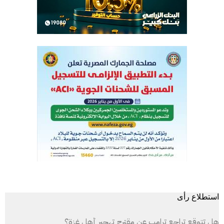
استطلاع رأى
هل تتوقع تراجع ترامب عن مقترح تهجير أهل غزة؟