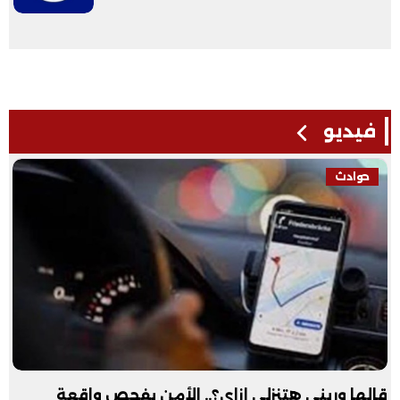
فيديو
حوادث
قالها وريني هتنزلي إزاي؟.. الأمن يفحص واقعة